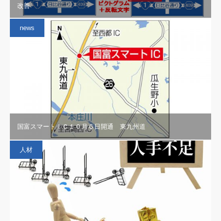
改善
news
国富スマートＩＣ１０月６日開通 東九州道
人材