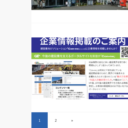
1
2
»