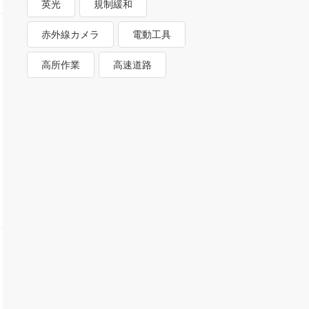
英光
規制緩和
赤外線カメラ
電動工具
高所作業
高速道路